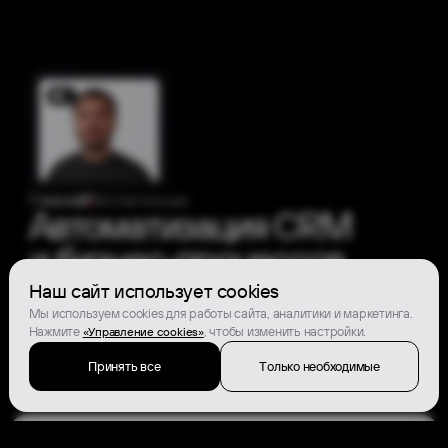
В итоге отдел продаж работает по
прозрачной системе, маркетинг даёт
предсказуемый результат, а команда
сосредотачивается не на рутине,
а на закрытии сделок.
Оставить заявку
Почему наша услуга
автоматизации работает